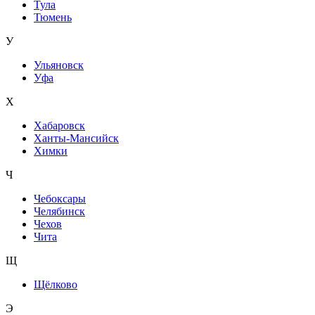
Тула
Тюмень
У
Ульяновск
Уфа
Х
Хабаровск
Ханты-Мансийск
Химки
Ч
Чебоксары
Челябинск
Чехов
Чита
Щ
Щёлково
Э