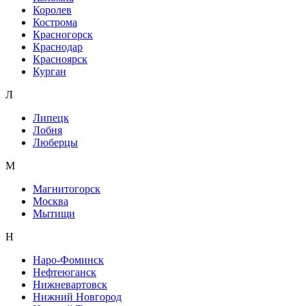
Королев
Кострома
Красногорск
Краснодар
Красноярск
Курган
Л
Липецк
Лобня
Люберцы
М
Магнитогорск
Москва
Мытищи
Н
Наро-Фоминск
Нефтеюганск
Нижневартовск
Нижний Новгород