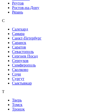
Реутов
Ростов-на-Дону
Рязань
С
Салехард
Самара
Санкт-Петербург
Саранск
Саратов
Севастополь
Сергиев Посад
Серпухов
Симферополь
Сколково
Сочи
Сургут
Сыктывкар
Т
Тверь
Томск
Троицк