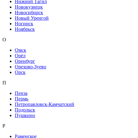
Нижний Тагил
Новокузнецк
Новосибирск
Новый Уренгой
Ногинск
Ноябрьск
О
Омск
Орёл
Оренбург
Орехово-Зуево
Орск
П
Пенза
Пермь
Петропавловск-Камчатский
Подольск
Пушкино
Р
Раменское