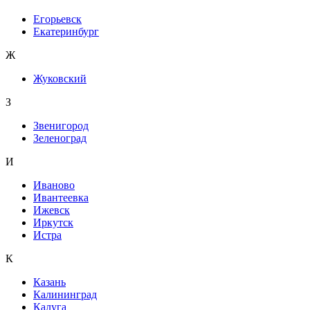
Егорьевск
Екатеринбург
Ж
Жуковский
З
Звенигород
Зеленоград
И
Иваново
Ивантеевка
Ижевск
Иркутск
Истра
К
Казань
Калининград
Калуга