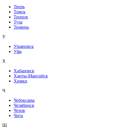
Тверь
Томск
Троицк
Тула
Тюмень
У
Ульяновск
Уфа
Х
Хабаровск
Ханты-Мансийск
Химки
Ч
Чебоксары
Челябинск
Чехов
Чита
Щ