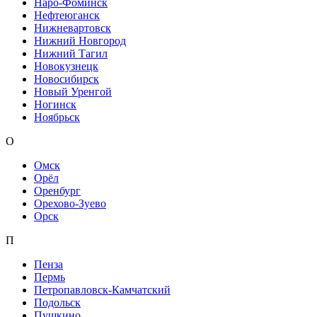
Наро-Фоминск
Нефтеюганск
Нижневартовск
Нижний Новгород
Нижний Тагил
Новокузнецк
Новосибирск
Новый Уренгой
Ногинск
Ноябрьск
О
Омск
Орёл
Оренбург
Орехово-Зуево
Орск
П
Пенза
Пермь
Петропавловск-Камчатский
Подольск
Пушкино