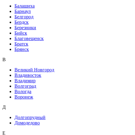
Балашиха
Барнаул
Белгород
Бердск
Березники
Бийск
Благовещенск
Братск
Брянск
В
Великий Новгород
Владивосток
Владимир
Волгоград
Вологда
Воронеж
Д
Долгопрудный
Домодедово
Е